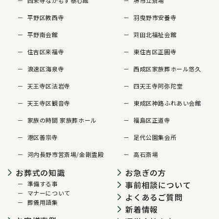
西栄寺なかもず泰心館
堺市立斎場
平野区教西寺
羽曳野市安養寺
平野南会館
苅田北福祉会館
住吉区来福寺
東住吉区正圓寺
浪速区海泉寺
西成区家族葬ホール悠久
天王寺区法岩寺
四天王寺阿弥陀堂
天王寺区観音寺
東成区神路ふれあい会館
家族の時間 家族葬ホール
福島区正道寺
港区善宗寺
足代公園集会所
河内長野市営斎場/金剛霊殿
高石斎場
お葬式の知識
お急ぎの方
事前相談について
準備する事
マナーについて
よくあるご質問
葬儀用語集
新着情報