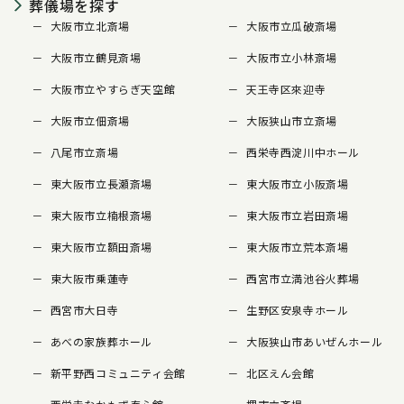
葬儀場を探す
大阪市立北斎場
大阪市立瓜破斎場
大阪市立鶴見斎場
大阪市立小林斎場
大阪市立やすらぎ天空館
天王寺区來迎寺
大阪市立佃斎場
大阪狭山市立斎場
八尾市立斎場
西栄寺西淀川中ホール
東大阪市立長瀬斎場
東大阪市立小阪斎場
東大阪市立楠根斎場
東大阪市立岩田斎場
東大阪市立額田斎場
東大阪市立荒本斎場
東大阪市乗蓮寺
西宮市立満池谷火葬場
西宮市大日寺
生野区安泉寺ホール
あべの家族葬ホール
大阪狭山市あいぜんホール
新平野西コミュニティ会館
北区えん会館