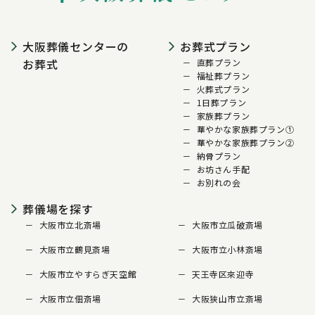
大阪葬儀センターの
お葬式プラン
お葬式
直葬プラン
福祉葬プラン
火葬式プラン
1日葬プラン
家族葬プラン
華やかな家族葬プラン①
華やかな家族葬プラン②
納骨プラン
お坊さん手配
お別れの会
葬儀場を探す
大阪市立北斎場
大阪市立瓜破斎場
大阪市立鶴見斎場
大阪市立小林斎場
大阪市立やすらぎ天空館
天王寺区來迎寺
大阪市立佃斎場
大阪狭山市立斎場