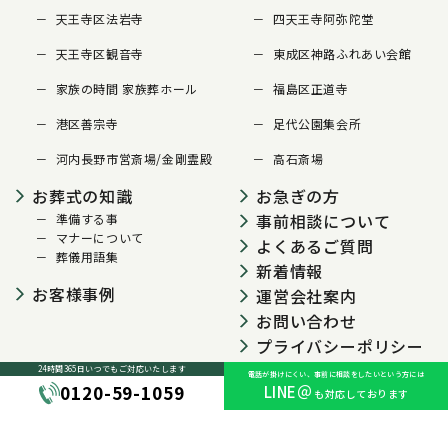
天王寺区法岩寺
四天王寺阿弥陀堂
天王寺区観音寺
東成区神路ふれあい会館
家族の時間 家族葬ホール
福島区正道寺
港区善宗寺
足代公園集会所
河内長野市営斎場/金剛霊殿
高石斎場
お葬式の知識
お急ぎの方
事前相談について
準備する事
マナーについて
よくあるご質問
葬儀用語集
新着情報
お客様事例
運営会社案内
お問い合わせ
プライバシーポリシー
24時間365日いつでも
ご対応いたします
電話が掛けにくい、事前に相談をしたいという方には
0120-59-1059
LINE＠
も対応しております
© 2024 大阪葬儀センター