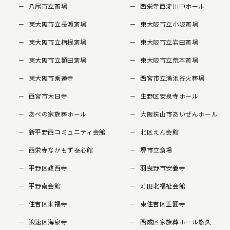
八尾市立斎場
西栄寺西淀川中ホール
東大阪市立長瀬斎場
東大阪市立小阪斎場
東大阪市立楠根斎場
東大阪市立岩田斎場
東大阪市立額田斎場
東大阪市立荒本斎場
東大阪市乗蓮寺
西宮市立満池谷火葬場
西宮市大日寺
生野区安泉寺ホール
あべの家族葬ホール
大阪狭山市あいぜんホール
新平野西コミュニティ会館
北区えん会館
西栄寺なかもず泰心館
堺市立斎場
平野区教西寺
羽曳野市安養寺
平野南会館
苅田北福祉会館
住吉区来福寺
東住吉区正圓寺
浪速区海泉寺
西成区家族葬ホール悠久