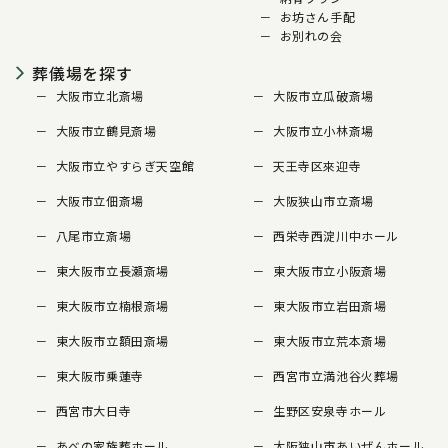
お坊さん手配
お別れの会
葬儀場を探す
大阪市立北斎場
大阪市立瓜破斎場
大阪市立鶴見斎場
大阪市立小林斎場
大阪市立やすらぎ天空館
天王寺区來迎寺
大阪市立佃斎場
大阪狭山市立斎場
八尾市立斎場
西栄寺西淀川中ホール
東大阪市立長瀬斎場
東大阪市立小阪斎場
東大阪市立楠根斎場
東大阪市立岩田斎場
東大阪市立額田斎場
東大阪市立荒本斎場
東大阪市乗蓮寺
西宮市立満池谷火葬場
西宮市大日寺
生野区安泉寺ホール
あべの家族葬ホール
大阪狭山市あいぜんホール