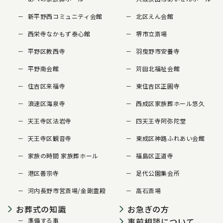
新平野西コミュニティ会館
北区えん会館
西栄寺なかもず泰心館
堺市立斎場
平野区教西寺
羽曳野市安養寺
平野南会館
苅田北福祉会館
住吉区来福寺
東住吉区正圓寺
浪速区海泉寺
西成区家族葬ホール悠久
天王寺区法岩寺
四天王寺阿弥陀堂
天王寺区観音寺
東成区神路ふれあい会館
家族の時間 家族葬ホール
福島区正道寺
港区善宗寺
足代公園集会所
河内長野市営斎場/金剛霊殿
高石斎場
お葬式の知識
お急ぎの方
事前相談について
準備する事