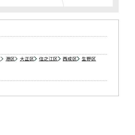
区
港区
大正区
住之江区
西成区
生野区