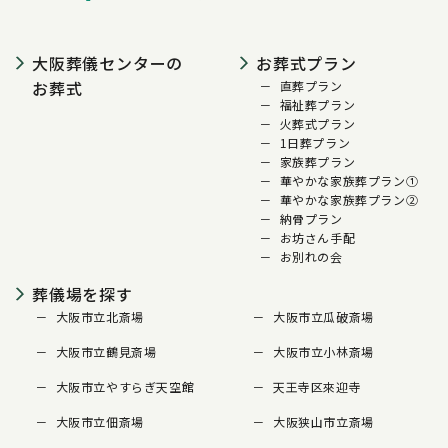
大阪葬儀センターの
お葬式プラン
お葬式
直葬プラン
福祉葬プラン
火葬式プラン
1日葬プラン
家族葬プラン
華やかな家族葬プラン①
華やかな家族葬プラン②
納骨プラン
お坊さん手配
お別れの会
葬儀場を探す
大阪市立北斎場
大阪市立瓜破斎場
大阪市立鶴見斎場
大阪市立小林斎場
大阪市立やすらぎ天空館
天王寺区來迎寺
大阪市立佃斎場
大阪狭山市立斎場