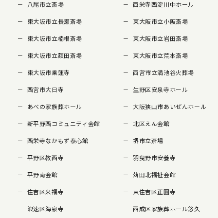
八尾市立斎場
西栄寺西淀川中ホール
東大阪市立長瀬斎場
東大阪市立小阪斎場
東大阪市立楠根斎場
東大阪市立岩田斎場
東大阪市立額田斎場
東大阪市立荒本斎場
東大阪市乗蓮寺
西宮市立満池谷火葬場
西宮市大日寺
生野区安泉寺ホール
あべの家族葬ホール
大阪狭山市あいぜんホール
新平野西コミュニティ会館
北区えん会館
西栄寺なかもず泰心館
堺市立斎場
平野区教西寺
羽曳野市安養寺
平野南会館
苅田北福祉会館
住吉区来福寺
東住吉区正圓寺
浪速区海泉寺
西成区家族葬ホール悠久