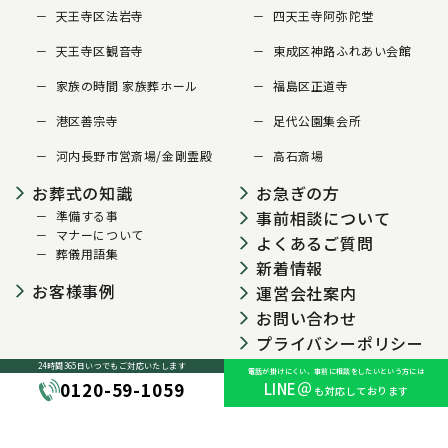
天王寺区法岩寺
四天王寺阿弥陀堂
天王寺区観音寺
東成区神路ふれあい会館
家族の時間 家族葬ホール
福島区正道寺
港区善宗寺
足代公園集会所
河内長野市営斎場/金剛霊殿
高石斎場
お葬式の知識
お急ぎの方
事前相談について
準備する事
マナーについて
よくあるご質問
葬儀用語集
新着情報
お客様事例
運営会社案内
お問い合わせ
プライバシーポリシー
24時間365日いつでも
ご対応いたします
電話が掛けにくい、事前に相談をしたいという方には
0120-59-1059
LINE＠
も対応しております
© 2024 大阪葬儀センター