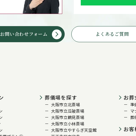
お問い合わせフォーム
よくあるご質問
ン
葬儀場を探す
お葬
大阪市立北斎場
準
ン
大阪市立瓜破斎場
マ
ン
大阪市立鶴見斎場
葬
ン
大阪市立小林斎場
お客
ン
大阪市立やすらぎ天空館