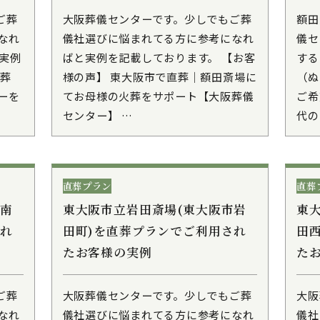
ご葬
大阪葬儀センターです。少しでもご葬
額田
なれ
儀社選びに悩まれてる方に参考になれ
儀セ
実例
ばと実例を記載しております。 【お客
する
直葬
様の声】 東大阪市で直葬｜額田斎場に
（ぬ
ーを
てお母様の火葬をサポート【大阪葬儀
ご希
センター】 …
代の
直葬プラン
直葬
市南
東大阪市立岩田斎場(東大阪市岩
東
され
田町)を直葬プランでご利用され
田
たお客様の実例
た
ご葬
大阪葬儀センターです。少しでもご葬
大阪
なれ
儀社選びに悩まれてる方に参考になれ
儀社