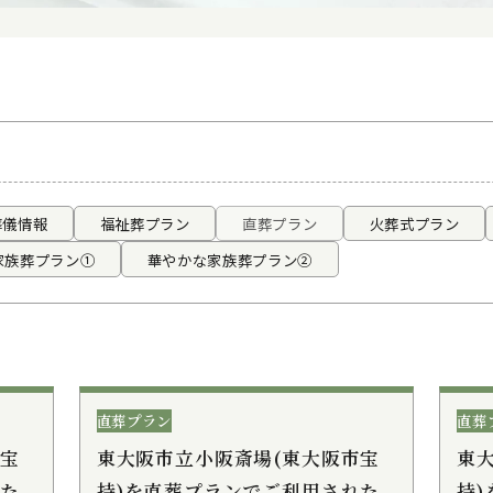
葬儀情報
福祉葬プラン
直葬プラン
火葬式プラン
家族葬プラン①
華やかな家族葬プラン②
直葬プラン
直葬
市宝
東大阪市立小阪斎場(東大阪市宝
東
れた
持)を直葬プランでご利用された
持