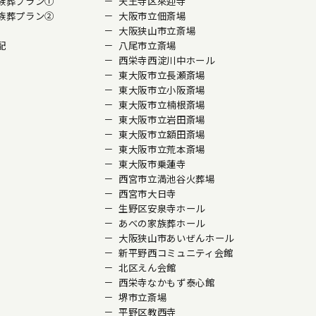
族葬プラン①
天王寺区來迎寺
族葬プラン②
大阪市立佃斎場
大阪狭山市立斎場
配
八尾市立斎場
西栄寺西淀川中ホール
東大阪市立長瀬斎場
東大阪市立小阪斎場
東大阪市立楠根斎場
東大阪市立岩田斎場
東大阪市立額田斎場
東大阪市立荒本斎場
東大阪市乗蓮寺
西宮市立満池谷火葬場
西宮市大日寺
生野区安泉寺ホール
あべの家族葬ホール
大阪狭山市あいぜんホール
新平野西コミュニティ会館
北区えん会館
西栄寺なかもず泰心館
堺市立斎場
平野区教西寺