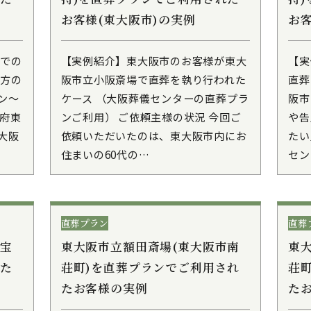
お客様(東大阪市)の実例
お客
場での
【実例紹介】東大阪市のお客様が東大
【実
い方の
阪市立小阪斎場で直葬を執り行われた
直葬
ン～
ケース （大阪葬儀センターの直葬プラ
阪市
阪府東
ンご利用） ご依頼主様の状況 今回ご
や告
大阪
依頼いただいたのは、東大阪市内にお
たい
住まいの60代の…
セン
直葬プラン
直葬
市宝
東大阪市立額田斎場(東大阪市南
東
れた
荘町)を直葬プランでご利用され
荘
たお客様の実例
た