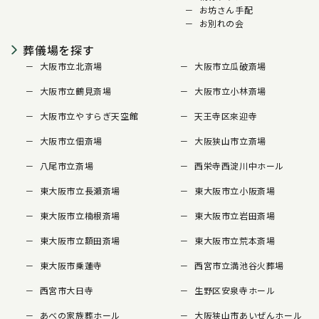
お坊さん手配
お別れの会
葬儀場を探す
大阪市立北斎場
大阪市立瓜破斎場
大阪市立鶴見斎場
大阪市立小林斎場
大阪市立やすらぎ天空館
天王寺区來迎寺
大阪市立佃斎場
大阪狭山市立斎場
八尾市立斎場
西栄寺西淀川中ホール
東大阪市立長瀬斎場
東大阪市立小阪斎場
東大阪市立楠根斎場
東大阪市立岩田斎場
東大阪市立額田斎場
東大阪市立荒本斎場
東大阪市乗蓮寺
西宮市立満池谷火葬場
西宮市大日寺
生野区安泉寺ホール
あべの家族葬ホール
大阪狭山市あいぜんホール