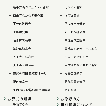
新平野西コミュニティ会館
北区えん会館
西栄寺なかもず泰心館
堺市立斎場
平野区教西寺
羽曳野市安養寺
平野南会館
苅田北福祉会館
住吉区来福寺
東住吉区正圓寺
浪速区海泉寺
西成区家族葬ホール悠久
天王寺区法岩寺
四天王寺阿弥陀堂
天王寺区観音寺
東成区神路ふれあい会館
家族の時間 家族葬ホール
福島区正道寺
港区善宗寺
足代公園集会所
河内長野市営斎場/金剛霊殿
高石斎場
お葬式の知識
お急ぎの方
事前相談について
準備する事