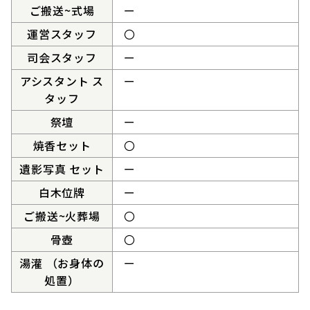
ご搬送~式場
ー
運営スタッフ
〇
司会スタッフ
ー
アシスタント ス
ー
タッフ
祭壇
ー
焼香セット
〇
遺影写真 セット
ー
白木位牌
ー
ご搬送~火葬場
〇
骨壺
〇
湯灌 （お身体の
ー
処置）