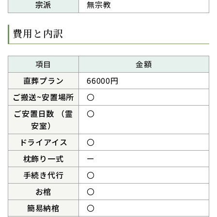
宗派
無宗教
費用と内訳
項目
金額
直葬プラン
66000円
ご搬送~安置場所
〇
ご安置日数 （霊
〇
安室）
ドライアイス
〇
枕飾り一式
ー
手続き代行
〇
お棺
〇
簡易納棺
〇