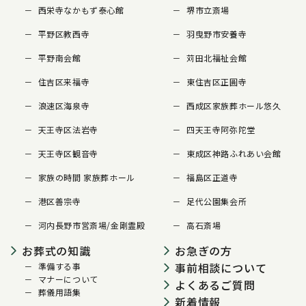
西栄寺なかもず泰心館
堺市立斎場
平野区教西寺
羽曳野市安養寺
平野南会館
苅田北福祉会館
住吉区来福寺
東住吉区正圓寺
浪速区海泉寺
西成区家族葬ホール悠久
天王寺区法岩寺
四天王寺阿弥陀堂
天王寺区観音寺
東成区神路ふれあい会館
家族の時間 家族葬ホール
福島区正道寺
港区善宗寺
足代公園集会所
河内長野市営斎場/金剛霊殿
高石斎場
お葬式の知識
お急ぎの方
事前相談について
準備する事
マナーについて
よくあるご質問
葬儀用語集
新着情報