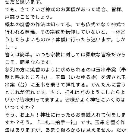
せだと思います。
でも、さて？いざ神式のお葬儀があった場合、皆様、
戸惑うことでしょう。
概ねの焼香の作法は知ってる、でも仏式でなく神式で
行われる葬儀、その宗教を信仰していないと、一体ど
うしたらよいものか？葬儀に行ったら迷います。しか
し…。
答えは簡単。いつも宗教に対しては柔軟な皆様だから
こそ、簡単なんです。
参列の方に焼香のように求められるのは玉串奉奠（奉
献と呼ぶところも）。玉串（いわゆる榊）を渡され玉
串案（台）に玉串を乗せて拝礼する。かんたんに言う
とこれが流れです。さて、拝礼はどのようにしたらよ
いか？皆様知ってますよ。皆様がよく神社にいくのは
いつですか？
そう、お正月！神社に行ったらお賽銭入れて何をしま
すか？そう。「二礼二拍手一礼」です。玉串を置く作
法はありますが、あまり後ろからは見えません。だか