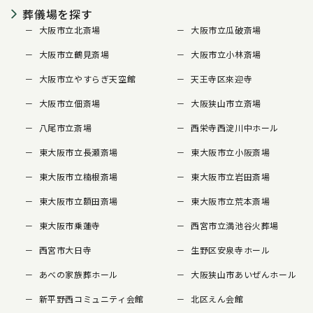
葬儀場を探す
大阪市立北斎場
大阪市立瓜破斎場
大阪市立鶴見斎場
大阪市立小林斎場
大阪市立やすらぎ天空館
天王寺区來迎寺
大阪市立佃斎場
大阪狭山市立斎場
八尾市立斎場
西栄寺西淀川中ホール
東大阪市立長瀬斎場
東大阪市立小阪斎場
東大阪市立楠根斎場
東大阪市立岩田斎場
東大阪市立額田斎場
東大阪市立荒本斎場
東大阪市乗蓮寺
西宮市立満池谷火葬場
西宮市大日寺
生野区安泉寺ホール
あべの家族葬ホール
大阪狭山市あいぜんホール
新平野西コミュニティ会館
北区えん会館