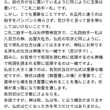
ら、前の方が台に置いているように同じように玉串は
置いて、「二礼二拍手一礼」です。
しかし、とても重要なことですが、お正月と違うのは
拍手をパンパンと鳴らさず、忍び手と言って音を鳴ら
してはいけないことです。
二礼二拍手一礼はお伊勢神宮方で、二礼四拍手一礼は
八百万の神、出雲大社方。仏式の宗派と同じように、
社で拝礼の仕方は違ってはきますが、神社にお参りす
る拝礼の仕方は葬儀でも一緒です（忍び手で）。
因みに、お宮参りで祝詞を読む時に低頭するのも葬儀
で祝詞を読まれる際に低頭するのは一緒ですよ。
仏式と大きく違うのは、告別式当日が仏式は重要な儀
式ですが、神式は通夜（御霊遷しの儀）が重要で、ご
遺体から魂を抜き霊璽に納めることを重んじます。式
場が真っ暗になり御霊を遷します。
告別式は亡き骸にさよならを。
余談ですが、神は祝、仏は弔、と云う概念があります
が、仏式は亡くなった方を弔うだけではありません。