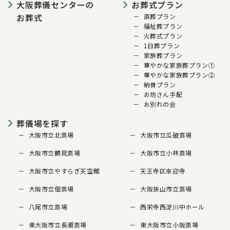
大阪葬儀センターの
お葬式プラン
お葬式
直葬プラン
福祉葬プラン
火葬式プラン
1日葬プラン
家族葬プラン
華やかな家族葬プラン①
華やかな家族葬プラン②
納骨プラン
お坊さん手配
お別れの会
葬儀場を探す
大阪市立北斎場
大阪市立瓜破斎場
大阪市立鶴見斎場
大阪市立小林斎場
大阪市立やすらぎ天空館
天王寺区來迎寺
大阪市立佃斎場
大阪狭山市立斎場
八尾市立斎場
西栄寺西淀川中ホール
東大阪市立長瀬斎場
東大阪市立小阪斎場