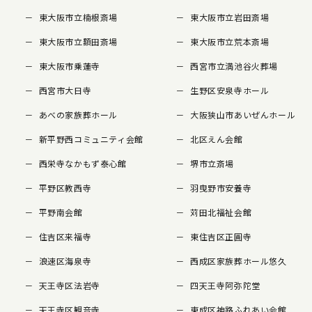
東大阪市立楠根斎場
東大阪市立岩田斎場
東大阪市立額田斎場
東大阪市立荒本斎場
東大阪市乗蓮寺
西宮市立満池谷火葬場
西宮市大日寺
生野区安泉寺ホール
あべの家族葬ホール
大阪狭山市あいぜんホール
新平野西コミュニティ会館
北区えん会館
西栄寺なかもず泰心館
堺市立斎場
平野区教西寺
羽曳野市安養寺
平野南会館
苅田北福祉会館
住吉区来福寺
東住吉区正圓寺
浪速区海泉寺
西成区家族葬ホール悠久
天王寺区法岩寺
四天王寺阿弥陀堂
天王寺区観音寺
東成区神路ふれあい会館