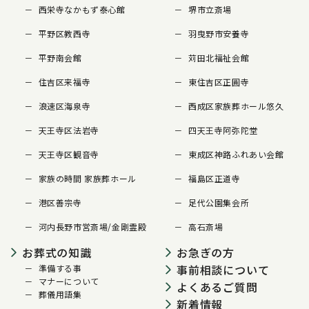
西栄寺なかもず泰心館
堺市立斎場
平野区教西寺
羽曳野市安養寺
平野南会館
苅田北福祉会館
住吉区来福寺
東住吉区正圓寺
浪速区海泉寺
西成区家族葬ホール悠久
天王寺区法岩寺
四天王寺阿弥陀堂
天王寺区観音寺
東成区神路ふれあい会館
家族の時間 家族葬ホール
福島区正道寺
港区善宗寺
足代公園集会所
河内長野市営斎場/金剛霊殿
高石斎場
お葬式の知識
お急ぎの方
事前相談について
準備する事
マナーについて
よくあるご質問
葬儀用語集
新着情報