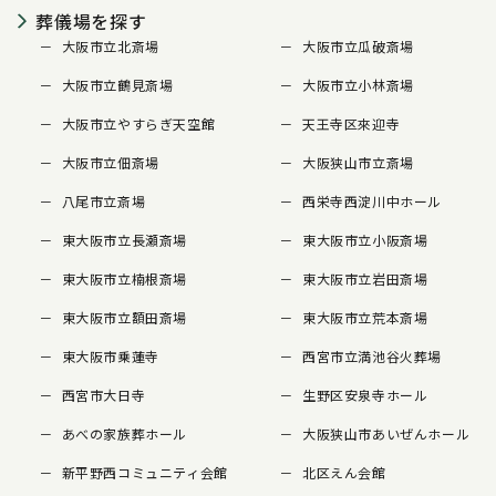
葬儀場を探す
大阪市立北斎場
大阪市立瓜破斎場
大阪市立鶴見斎場
大阪市立小林斎場
大阪市立やすらぎ天空館
天王寺区來迎寺
大阪市立佃斎場
大阪狭山市立斎場
八尾市立斎場
西栄寺西淀川中ホール
東大阪市立長瀬斎場
東大阪市立小阪斎場
東大阪市立楠根斎場
東大阪市立岩田斎場
東大阪市立額田斎場
東大阪市立荒本斎場
東大阪市乗蓮寺
西宮市立満池谷火葬場
西宮市大日寺
生野区安泉寺ホール
あべの家族葬ホール
大阪狭山市あいぜんホール
新平野西コミュニティ会館
北区えん会館