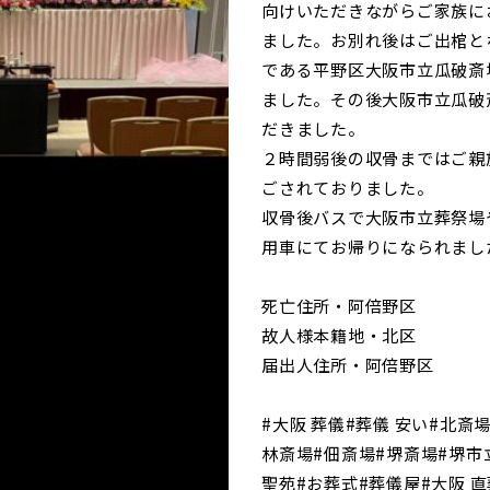
向けいただきながらご家族に
ました。お別れ後はご出棺と
である平野区大阪市立瓜破斎
ました。その後大阪市立瓜破
だきました。
２時間弱後の収骨まではご親
ごされておりました。
収骨後バスで大阪市立葬祭場
用車にてお帰りになられまし
死亡住所・阿倍野区
故人様本籍地・北区
届出人住所・阿倍野区
#大阪 葬儀#葬儀 安い#北斎
林斎場#佃斎場#堺斎場#堺市
聖苑#お葬式#葬儀屋#大阪 直