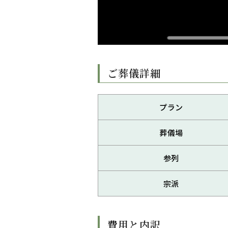
ご葬儀詳細
プラン
葬儀場
参列
宗派
費用と内訳