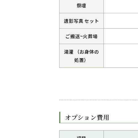
祭壇
遺影写真 セット
ご搬送~火葬場
湯灌 （お身体の
処置）
オプション費用
項目