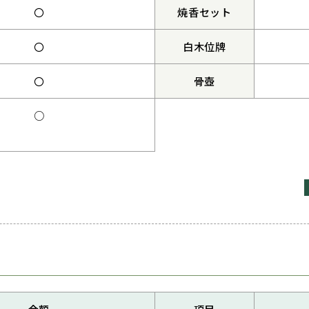
〇
焼香セット
〇
白木位牌
〇
骨壺
○
金額
項目