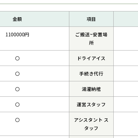
金額
項目
1100000円
ご搬送~安置場
所
〇
ドライアイス
〇
手続き代行
〇
湯灌納棺
〇
運営スタッフ
〇
アシスタント ス
タッフ