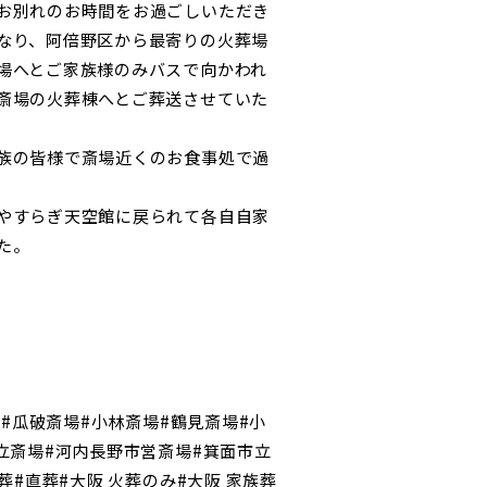
お別れのお時間をお過ごしいただき
なり、阿倍野区から最寄りの火葬場
場へとご家族様のみバスで向かわれ
斎場の火葬棟へとご葬送させていた
族の皆様で斎場近くのお食事処で過
やすらぎ天空館に戻られて各自自家
た。
場#瓜破斎場#小林斎場#鶴見斎場#小
立斎場#河内長野市営斎場#箕面市立
葬#直葬#大阪 火葬のみ#大阪 家族葬