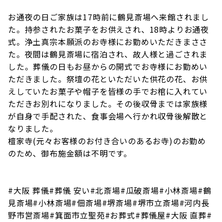
お通夜の日ご家族は17時前に鶴見斎場へ来館されまし
た。持参されたお菓子をお供えされ、18時よりお通夜
式。浄土真宗本願派のお寺様にお勤めいただきまささ
た。夜間は鶴見斎場に宿泊され、故人様と過ごされま
した。葬儀の日もお昼からの開式でお寺様にお勤めい
ただきました。祭壇の花といただいた供花の花、お供
えしていたお菓子や帽子を皆様の手でお棺に入れてい
ただきお別れになりました。その後収骨までは家族様
が自身で手配された、食事会場へ行かれ収骨後解散と
なりました。
檀家寺(元々お客様のお付き合いのあるお寺)のお勤め
のため、御布施金額は不明です。
#大阪 葬儀#葬儀 安い#北斎場#瓜破斎場#小林斎場#鶴
見斎場#小林斎場#佃斎場#堺斎場#堺市立斎場#河内長
野市営斎場#箕面市立聖苑#お葬式#葬儀屋#大阪 直葬#