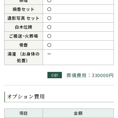
祭壇
〇
焼香セット
〇
遺影写真 セット
〇
白木位牌
〇
ご搬送~火葬場
〇
骨壺
〇
湯灌 （お身体の
ー
処置）
葬儀費用：330000円
小計
オプション費用
項目
金額