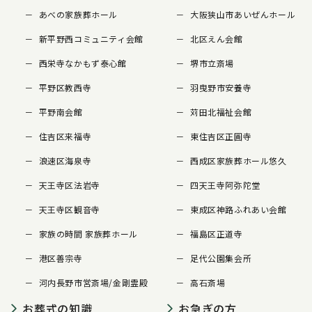
あべの家族葬ホール
大阪狭山市あいぜんホール
新平野西コミュニティ会館
北区えん会館
西栄寺なかもず泰心館
堺市立斎場
平野区教西寺
羽曳野市安養寺
平野南会館
苅田北福祉会館
住吉区来福寺
東住吉区正圓寺
浪速区海泉寺
西成区家族葬ホール悠久
天王寺区法岩寺
四天王寺阿弥陀堂
天王寺区観音寺
東成区神路ふれあい会館
家族の時間 家族葬ホール
福島区正道寺
港区善宗寺
足代公園集会所
河内長野市営斎場/金剛霊殿
高石斎場
お葬式の知識
お急ぎの方