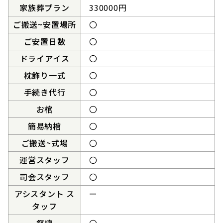
家族葬プラン
330000円
ご搬送~安置場所
〇
ご安置日数
〇
ドライアイス
〇
枕飾り一式
〇
手続き代行
〇
お棺
〇
簡易納棺
〇
ご搬送~式場
〇
運営スタッフ
〇
司会スタッフ
〇
アシスタント ス
ー
タッフ