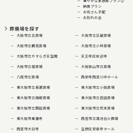
華やかな家族葬プラン②
納骨プラン
お坊さん手配
お別れの会
葬儀場を探す
大阪市立北斎場
大阪市立瓜破斎場
大阪市立鶴見斎場
大阪市立小林斎場
大阪市立やすらぎ天空館
天王寺区來迎寺
大阪市立佃斎場
大阪狭山市立斎場
八尾市立斎場
西栄寺西淀川中ホール
東大阪市立長瀬斎場
東大阪市立小阪斎場
東大阪市立楠根斎場
東大阪市立岩田斎場
東大阪市立額田斎場
東大阪市立荒本斎場
東大阪市乗蓮寺
西宮市立満池谷火葬場
西宮市大日寺
生野区安泉寺ホール