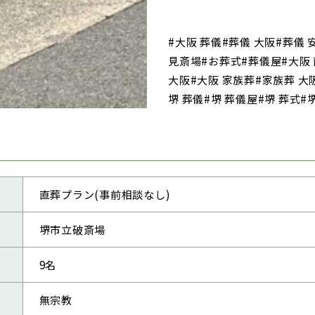
#大阪 葬儀#葬儀 大阪#葬儀
見斎場#お葬式#葬儀屋#大阪
大阪#大阪 家族葬#家族葬 大
堺 葬儀#堺 葬儀屋#堺 葬式#
直葬プラン(事前相談なし)
堺市立破斎場
9名
無宗教