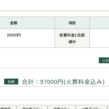
金額
項目
20000円
安置料金1日超
過分
小
合計：97000円(火葬料金込み)
総額
葬儀情報
福祉葬プラン
直葬プラン
火葬式プラン