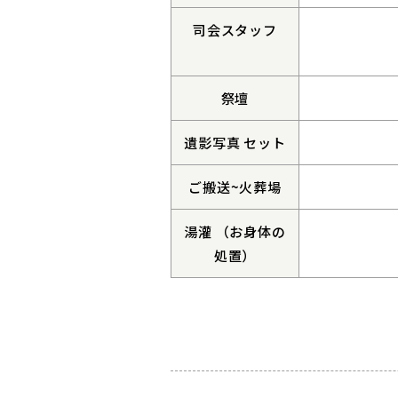
司会スタッフ
祭壇
遺影写真 セット
ご搬送~火葬場
湯灌 （お身体の
処置）