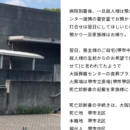
病院到着後、一旦故人様は預
ンター提携の霊安室でお預か
打合せは翌日にしてほしいと
預かり一旦家族様はお帰り。
翌日、喪主様のご自宅(堺市
故人様の生前からのお希望で
せて)と言われてたようで
大阪葬儀センターの直葬プラ
火葬場は堺市立斎場(堺市堺
死亡診断書の記載を家族様に
死亡診断書の手続きは、大阪
死亡地 堺市北区
本籍地 堺市北区
届出人 堺市中区