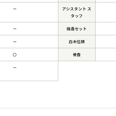
ー
アシスタント ス
タッフ
ー
焼香セット
ー
白木位牌
〇
骨壺
ー