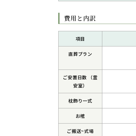
費用と内訳
項目
直葬プラン
ご安置日数 （霊
安室）
枕飾り一式
お棺
ご搬送~式場