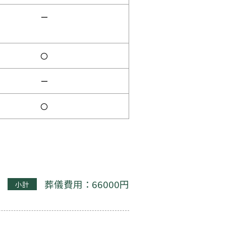
ー
〇
ー
〇
葬儀費用：66000円
小計