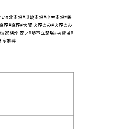
 安い#北斎場#瓜破斎場#小林斎場#鶴
 直葬#直葬#大阪 火葬のみ#火葬のみ
阪#家族葬 安い#堺市立斎場#堺斎場#
堺 家族葬