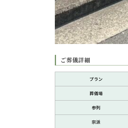
ご葬儀詳細
プラン
葬儀場
参列
宗派