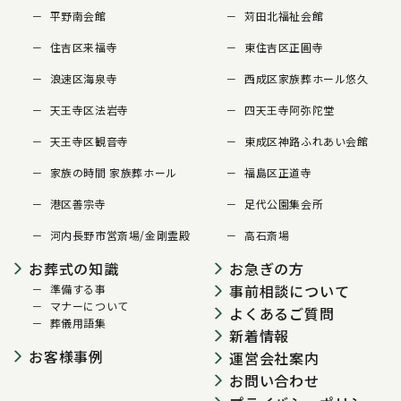
平野南会館
苅田北福祉会館
住吉区来福寺
東住吉区正圓寺
浪速区海泉寺
西成区家族葬ホール悠久
天王寺区法岩寺
四天王寺阿弥陀堂
天王寺区観音寺
東成区神路ふれあい会館
家族の時間 家族葬ホール
福島区正道寺
港区善宗寺
足代公園集会所
河内長野市営斎場/金剛霊殿
高石斎場
お葬式の知識
お急ぎの方
事前相談について
準備する事
マナーについて
よくあるご質問
葬儀用語集
新着情報
お客様事例
運営会社案内
お問い合わせ