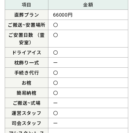
項目
金額
直葬プラン
66000円
ご搬送~安置場所
〇
ご安置日数 （霊
〇
安室）
ドライアイス
〇
枕飾り一式
ー
手続き代行
〇
お棺
〇
簡易納棺
〇
ご搬送~式場
ー
運営スタッフ
〇
司会スタッフ
ー