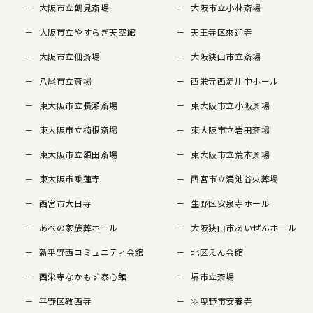
大阪市立鶴見斎場
大阪市立小林斎場
大阪市立やすらぎ天空館
天王寺区來迎寺
大阪市立佃斎場
大阪狭山市立斎場
八尾市立斎場
西栄寺西淀川中ホール
東大阪市立長瀬斎場
東大阪市立小阪斎場
東大阪市立楠根斎場
東大阪市立岩田斎場
東大阪市立額田斎場
東大阪市立荒本斎場
東大阪市乗蓮寺
西宮市立満池谷火葬場
西宮市大日寺
生野区安泉寺ホール
あべの家族葬ホール
大阪狭山市あいぜんホール
新平野西コミュニティ会館
北区えん会館
西栄寺なかもず泰心館
堺市立斎場
平野区教西寺
羽曳野市安養寺