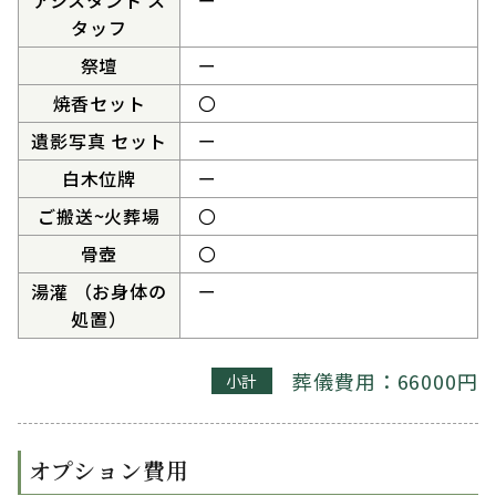
アシスタント ス
ー
タッフ
祭壇
ー
焼香セット
〇
遺影写真 セット
ー
白木位牌
ー
ご搬送~火葬場
〇
骨壺
〇
湯灌 （お身体の
ー
処置）
葬儀費用：66000円
小計
オプション費用