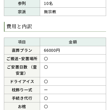
参列
10名
宗派
無宗教
費用と内訳
項目
金額
直葬プラン
66000円
ご搬送~安置場所
〇
ご安置日数 （霊
〇
安室）
ドライアイス
〇
枕飾り一式
ー
手続き代行
〇
お棺
〇