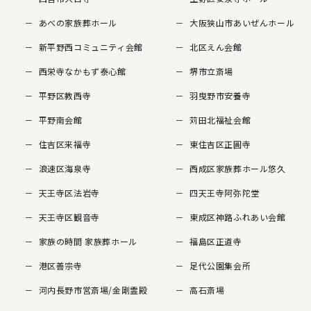
あべの家族葬ホール
大阪狭山市あいぜんホール
新平野西コミュニティ会館
北区えん会館
西栄寺なかもず泰心館
堺市立斎場
平野区教西寺
羽曳野市安養寺
平野南会館
苅田北福祉会館
住吉区来福寺
東住吉区正圓寺
浪速区海泉寺
西成区家族葬ホール悠久
天王寺区法岩寺
四天王寺阿弥陀堂
天王寺区観音寺
東成区神路ふれあい会館
家族の時間 家族葬ホール
福島区正道寺
港区善宗寺
足代公園集会所
河内長野市営斎場/金剛霊殿
高石斎場