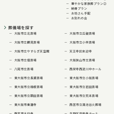
華やかな家族葬プラン②
納骨プラン
お坊さん手配
お別れの会
葬儀場を探す
大阪市立北斎場
大阪市立瓜破斎場
大阪市立鶴見斎場
大阪市立小林斎場
大阪市立やすらぎ天空館
天王寺区來迎寺
大阪市立佃斎場
大阪狭山市立斎場
八尾市立斎場
西栄寺西淀川中ホール
東大阪市立長瀬斎場
東大阪市立小阪斎場
東大阪市立楠根斎場
東大阪市立岩田斎場
東大阪市立額田斎場
東大阪市立荒本斎場
東大阪市乗蓮寺
西宮市立満池谷火葬場
西宮市大日寺
生野区安泉寺ホール