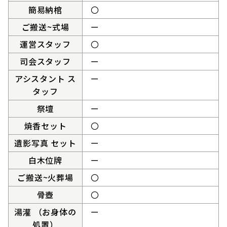
簡易納棺
〇
ご搬送~式場
ー
運営スタッフ
〇
司会スタッフ
ー
アシスタント ス
ー
タッフ
祭壇
ー
焼香セット
〇
遺影写真 セット
ー
白木位牌
ー
ご搬送~火葬場
〇
骨壺
〇
湯灌 （お身体の
ー
処置）