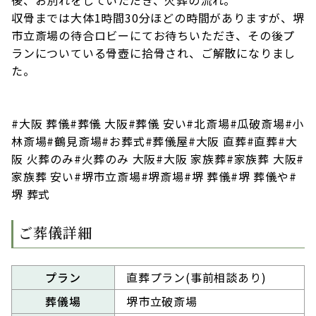
後、お別れをしていただき、火葬の流れ。
収骨までは大体1時間30分ほどの時間がありますが、堺
市立斎場の待合ロビーにてお待ちいただき、その後プ
ランについている骨壺に拾骨され、ご解散になりまし
た。
#大阪 葬儀#葬儀 大阪#葬儀 安い#北斎場#瓜破斎場#小
林斎場#鶴見斎場#お葬式#葬儀屋#大阪 直葬#直葬#大
阪 火葬のみ#火葬のみ 大阪#大阪 家族葬#家族葬 大阪#
家族葬 安い#堺市立斎場#堺斎場#堺 葬儀#堺 葬儀や#
堺 葬式
ご葬儀詳細
プラン
直葬プラン(事前相談あり)
葬儀場
堺市立破斎場