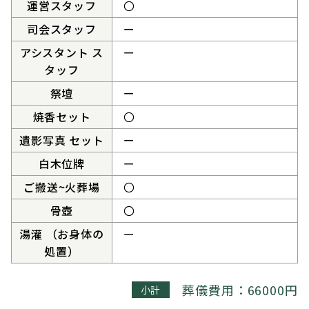
運営スタッフ
〇
司会スタッフ
ー
アシスタント ス
ー
タッフ
祭壇
ー
焼香セット
〇
遺影写真 セット
ー
白木位牌
ー
ご搬送~火葬場
〇
骨壺
〇
湯灌 （お身体の
ー
処置）
葬儀費用：66000円
小計