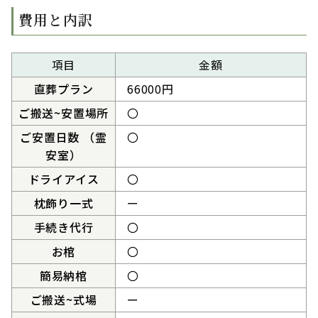
費用と内訳
項目
金額
直葬プラン
66000円
ご搬送~安置場所
〇
ご安置日数 （霊
〇
安室）
ドライアイス
〇
枕飾り一式
ー
手続き代行
〇
お棺
〇
簡易納棺
〇
ご搬送~式場
ー