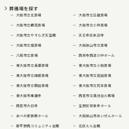
葬儀場を探す
大阪市立北斎場
大阪市立瓜破斎場
大阪市立鶴見斎場
大阪市立小林斎場
大阪市立やすらぎ天空館
天王寺区來迎寺
大阪市立佃斎場
大阪狭山市立斎場
八尾市立斎場
西栄寺西淀川中ホール
東大阪市立長瀬斎場
東大阪市立小阪斎場
東大阪市立楠根斎場
東大阪市立岩田斎場
東大阪市立額田斎場
東大阪市立荒本斎場
東大阪市乗蓮寺
西宮市立満池谷火葬場
西宮市大日寺
生野区安泉寺ホール
あべの家族葬ホール
大阪狭山市あいぜんホール
新平野西コミュニティ会館
北区えん会館