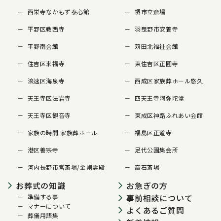
西栄寺なかもず泰心館
堺市立斎場
平野区教西寺
羽曳野市安養寺
平野南会館
苅田北福祉会館
住吉区来福寺
東住吉区正圓寺
浪速区海泉寺
西成区家族葬ホール悠久
天王寺区法岩寺
四天王寺阿弥陀堂
天王寺区観音寺
東成区神路ふれあい会館
家族の時間 家族葬ホール
福島区正道寺
港区善宗寺
足代公園集会所
河内長野市営斎場/金剛霊殿
高石斎場
お葬式の知識
お急ぎの方
事前相談について
準備する事
マナーについて
よくあるご質問
葬儀用語集