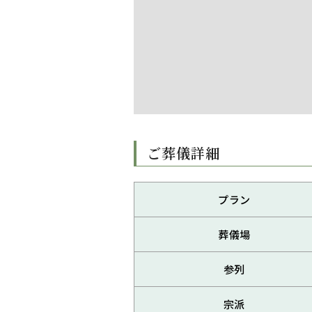
ご葬儀詳細
プラン
葬儀場
参列
宗派