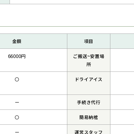
金額
項目
66000円
ご搬送~安置場
所
〇
ドライアイス
ー
手続き代行
〇
簡易納棺
ー
運営スタッフ