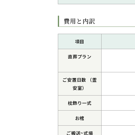
費用と内訳
項目
直葬プラン
ご安置日数 （霊
安室）
枕飾り一式
お棺
ご搬送~式場