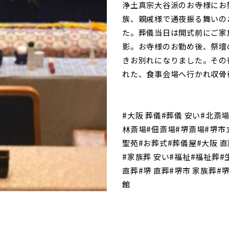
浄土真宗大谷派のお寺様にお
族、親戚様で通夜振る舞いの
た。葬儀当日は開式前にご家
影。お寺様のお勤め後、祭壇
きお別れになりました。その
れた、食事会場へ行かれ収骨
#大阪 葬儀#葬儀 安い#北斎
林斎場#佃斎場#堺斎場#堺市
聖苑#お葬式#葬儀屋#大阪 直
#家族葬 安い#福祉#福祉葬#
直葬#堺 直葬#堺市 家族葬#
館