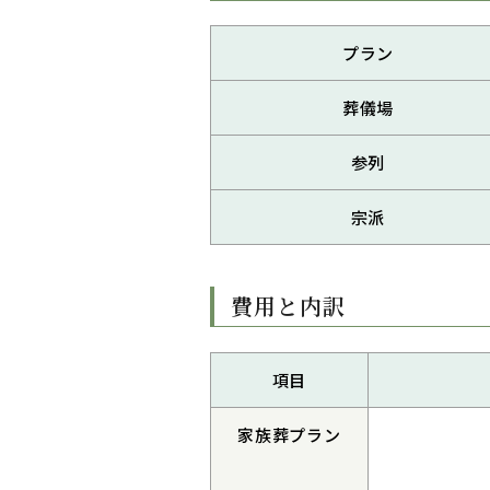
プラン
葬儀場
参列
宗派
費用と内訳
項目
家族葬プラン