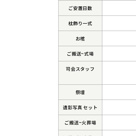
ご安置日数
枕飾り一式
お棺
ご搬送~式場
司会スタッフ
祭壇
遺影写真 セット
ご搬送~火葬場