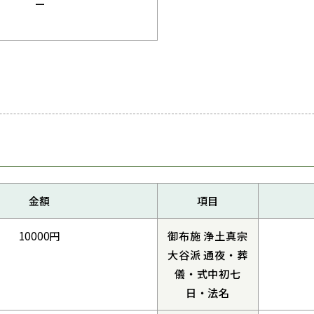
ー
金額
項目
10000円
御布施 浄土真宗
大谷派 通夜・葬
儀・式中初七
日・法名