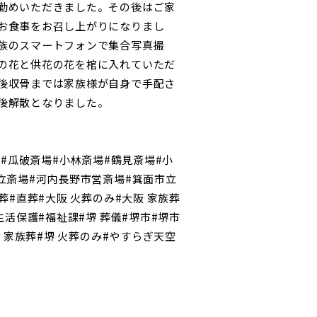
勤めいただきました。その後はご家
お食事をお召し上がりになりまし
族のスマートフォンで集合写真撮
の花と供花の花を棺に入れていただ
後収骨までは家族様が自身で手配さ
後解散となりました。
場#瓜破斎場#小林斎場#鶴見斎場#小
立斎場#河内長野市営斎場#箕面市立
葬#直葬#大阪 火葬のみ#大阪 家族葬
生活保護#福祉課#堺 葬儀#堺市#堺市
堺 家族葬#堺 火葬のみ#やすらぎ天空