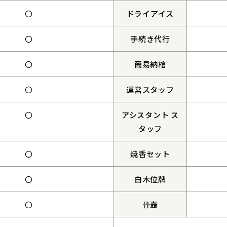
〇
ドライアイス
〇
手続き代行
〇
簡易納棺
〇
運営スタッフ
〇
アシスタント ス
タッフ
〇
焼香セット
〇
白木位牌
〇
骨壺