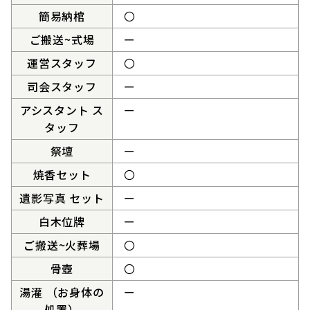
簡易納棺
〇
ご搬送~式場
ー
運営スタッフ
〇
司会スタッフ
ー
アシスタント ス
ー
タッフ
祭壇
ー
焼香セット
〇
遺影写真 セット
ー
白木位牌
ー
ご搬送~火葬場
〇
骨壺
〇
湯灌 （お身体の
ー
処置）