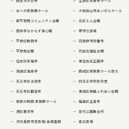
西宮市大日寺
生野区安泉寺ホール
あべの家族葬ホール
大阪狭山市あいぜんホール
新平野西コミュニティ会館
北区えん会館
西栄寺なかもず泰心館
堺市立斎場
平野区教西寺
羽曳野市安養寺
平野南会館
苅田北福祉会館
住吉区来福寺
東住吉区正圓寺
浪速区海泉寺
西成区家族葬ホール悠久
天王寺区法岩寺
四天王寺阿弥陀堂
天王寺区観音寺
東成区神路ふれあい会館
家族の時間 家族葬ホール
福島区正道寺
港区善宗寺
足代公園集会所
河内長野市営斎場/金剛霊殿
高石斎場