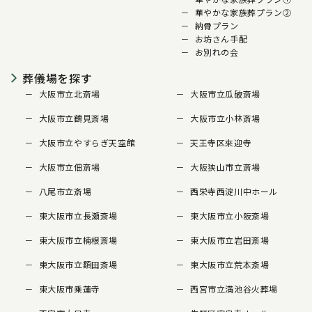
華やかな家族葬プラン②
納骨プラン
お坊さん手配
お別れの会
葬儀場を探す
大阪市立北斎場
大阪市立瓜破斎場
大阪市立鶴見斎場
大阪市立小林斎場
大阪市立やすらぎ天空館
天王寺区來迎寺
大阪市立佃斎場
大阪狭山市立斎場
八尾市立斎場
西栄寺西淀川中ホール
東大阪市立長瀬斎場
東大阪市立小阪斎場
東大阪市立楠根斎場
東大阪市立岩田斎場
東大阪市立額田斎場
東大阪市立荒本斎場
東大阪市乗蓮寺
西宮市立満池谷火葬場