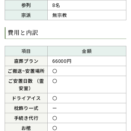
参列
8名
宗派
無宗教
費用と内訳
項目
金額
直葬プラン
66000円
ご搬送~安置場所
〇
ご安置日数 （霊
〇
安室）
ドライアイス
〇
枕飾り一式
ー
手続き代行
〇
お棺
〇