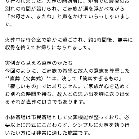
り行われました。火葬の開始前に、炉前での最後のお
別れの時間が設けられ、ご家族が涙を浮かべながら
「お母さん、またね」と声をかけていらっしゃいまし
た。
火葬中は待合室で静かに過ごされ、約2時間後、無事に
収骨を終えてお帰りになられました。
実例から見える直葬のかたち
今回のように、ご家族の希望と故人の意志を尊重した
**直葬（火葬式）**は、決して「簡素すぎるもの」
「寂しいもの」ではありません。ご家族が心を込めて
お別れの時間を持ち、故人との思い出を胸に送り出せ
る――それが直葬の良さでもあります。
小林斎場は市民斎場として火葬機能が整っており、必
要以上に形式にこだわらず、シンプルに火葬を執り行
いたい方には非常に適した施設です。