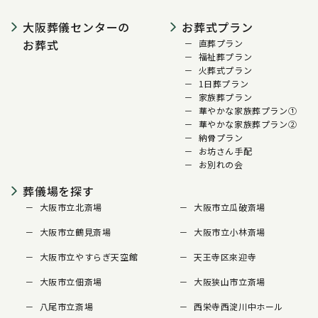
大阪葬儀センターの
お葬式プラン
お葬式
直葬プラン
福祉葬プラン
火葬式プラン
1日葬プラン
家族葬プラン
華やかな家族葬プラン①
華やかな家族葬プラン②
納骨プラン
お坊さん手配
お別れの会
葬儀場を探す
大阪市立北斎場
大阪市立瓜破斎場
大阪市立鶴見斎場
大阪市立小林斎場
大阪市立やすらぎ天空館
天王寺区來迎寺
大阪市立佃斎場
大阪狭山市立斎場
八尾市立斎場
西栄寺西淀川中ホール