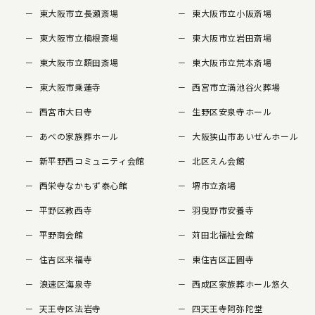
東大阪市立長瀬斎場
東大阪市立小阪斎場
東大阪市立楠根斎場
東大阪市立岩田斎場
東大阪市立額田斎場
東大阪市立荒本斎場
東大阪市乗蓮寺
西宮市立満池谷火葬場
西宮市大日寺
生野区安泉寺ホール
あべの家族葬ホール
大阪狭山市あいぜんホール
新平野西コミュニティ会館
北区えん会館
西栄寺なかもず泰心館
堺市立斎場
平野区教西寺
羽曳野市安養寺
平野南会館
苅田北福祉会館
住吉区来福寺
東住吉区正圓寺
浪速区海泉寺
西成区家族葬ホール悠久
天王寺区法岩寺
四天王寺阿弥陀堂