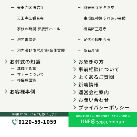
天王寺区法岩寺
四天王寺阿弥陀堂
天王寺区観音寺
東成区神路ふれあい会館
家族の時間 家族葬ホール
福島区正道寺
港区善宗寺
足代公園集会所
河内長野市営斎場/金剛霊殿
高石斎場
お葬式の知識
お急ぎの方
事前相談について
準備する事
マナーについて
よくあるご質問
葬儀用語集
新着情報
お客様事例
運営会社案内
お問い合わせ
プライバシーポリシー
24時間365日いつでも
ご対応いたします
電話が掛けにくい、事前に相談をしたいという方には
0120-59-1059
LINE＠
も対応しております
© 2024 大阪葬儀センター