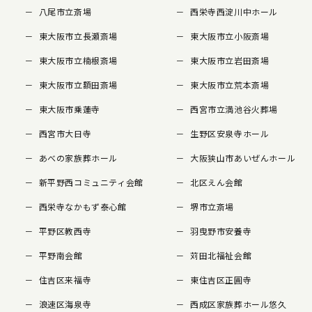
八尾市立斎場
西栄寺西淀川中ホール
東大阪市立長瀬斎場
東大阪市立小阪斎場
東大阪市立楠根斎場
東大阪市立岩田斎場
東大阪市立額田斎場
東大阪市立荒本斎場
東大阪市乗蓮寺
西宮市立満池谷火葬場
西宮市大日寺
生野区安泉寺ホール
あべの家族葬ホール
大阪狭山市あいぜんホール
新平野西コミュニティ会館
北区えん会館
西栄寺なかもず泰心館
堺市立斎場
平野区教西寺
羽曳野市安養寺
平野南会館
苅田北福祉会館
住吉区来福寺
東住吉区正圓寺
浪速区海泉寺
西成区家族葬ホール悠久