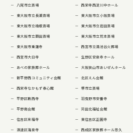
八尾市立斎場
西栄寺西淀川中ホール
東大阪市立長瀬斎場
東大阪市立小阪斎場
東大阪市立楠根斎場
東大阪市立岩田斎場
東大阪市立額田斎場
東大阪市立荒本斎場
東大阪市乗蓮寺
西宮市立満池谷火葬場
西宮市大日寺
生野区安泉寺ホール
あべの家族葬ホール
大阪狭山市あいぜんホール
新平野西コミュニティ会館
北区えん会館
西栄寺なかもず泰心館
堺市立斎場
平野区教西寺
羽曳野市安養寺
平野南会館
苅田北福祉会館
住吉区来福寺
東住吉区正圓寺
浪速区海泉寺
西成区家族葬ホール悠久