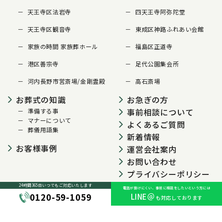
天王寺区法岩寺
四天王寺阿弥陀堂
天王寺区観音寺
東成区神路ふれあい会館
家族の時間 家族葬ホール
福島区正道寺
港区善宗寺
足代公園集会所
河内長野市営斎場/金剛霊殿
高石斎場
お葬式の知識
お急ぎの方
事前相談について
準備する事
マナーについて
よくあるご質問
葬儀用語集
新着情報
お客様事例
運営会社案内
お問い合わせ
プライバシーポリシー
24時間365日いつでも
ご対応いたします
電話が掛けにくい、事前に相談をしたいという方には
0120-59-1059
LINE＠
も対応しております
© 2024 大阪葬儀センター