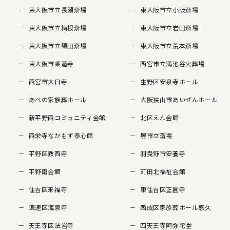
東大阪市立長瀬斎場
東大阪市立小阪斎場
東大阪市立楠根斎場
東大阪市立岩田斎場
東大阪市立額田斎場
東大阪市立荒本斎場
東大阪市乗蓮寺
西宮市立満池谷火葬場
西宮市大日寺
生野区安泉寺ホール
あべの家族葬ホール
大阪狭山市あいぜんホール
新平野西コミュニティ会館
北区えん会館
西栄寺なかもず泰心館
堺市立斎場
平野区教西寺
羽曳野市安養寺
平野南会館
苅田北福祉会館
住吉区来福寺
東住吉区正圓寺
浪速区海泉寺
西成区家族葬ホール悠久
天王寺区法岩寺
四天王寺阿弥陀堂