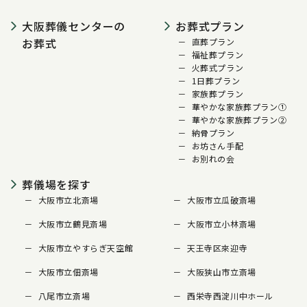
大阪葬儀センターの
お葬式プラン
お葬式
直葬プラン
福祉葬プラン
火葬式プラン
1日葬プラン
家族葬プラン
華やかな家族葬プラン①
華やかな家族葬プラン②
納骨プラン
お坊さん手配
お別れの会
葬儀場を探す
大阪市立北斎場
大阪市立瓜破斎場
大阪市立鶴見斎場
大阪市立小林斎場
大阪市立やすらぎ天空館
天王寺区來迎寺
大阪市立佃斎場
大阪狭山市立斎場
八尾市立斎場
西栄寺西淀川中ホール