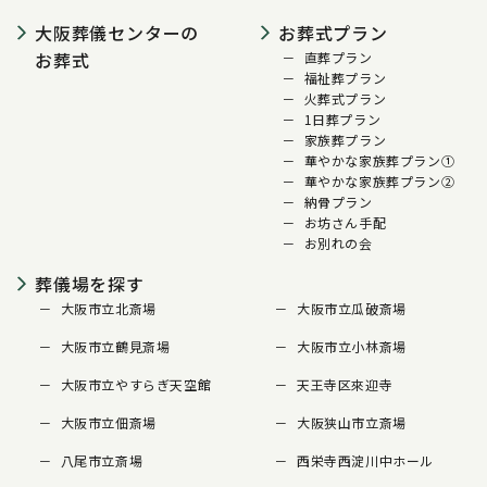
大阪葬儀センターの
お葬式プラン
お葬式
直葬プラン
福祉葬プラン
火葬式プラン
1日葬プラン
家族葬プラン
華やかな家族葬プラン①
華やかな家族葬プラン②
納骨プラン
お坊さん手配
お別れの会
葬儀場を探す
大阪市立北斎場
大阪市立瓜破斎場
大阪市立鶴見斎場
大阪市立小林斎場
大阪市立やすらぎ天空館
天王寺区來迎寺
大阪市立佃斎場
大阪狭山市立斎場
八尾市立斎場
西栄寺西淀川中ホール