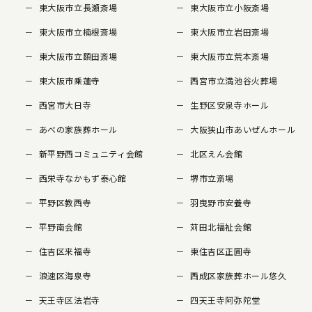
東大阪市立長瀬斎場
東大阪市立小阪斎場
東大阪市立楠根斎場
東大阪市立岩田斎場
東大阪市立額田斎場
東大阪市立荒本斎場
東大阪市乗蓮寺
西宮市立満池谷火葬場
西宮市大日寺
生野区安泉寺ホール
あべの家族葬ホール
大阪狭山市あいぜんホール
新平野西コミュニティ会館
北区えん会館
西栄寺なかもず泰心館
堺市立斎場
平野区教西寺
羽曳野市安養寺
平野南会館
苅田北福祉会館
住吉区来福寺
東住吉区正圓寺
浪速区海泉寺
西成区家族葬ホール悠久
天王寺区法岩寺
四天王寺阿弥陀堂