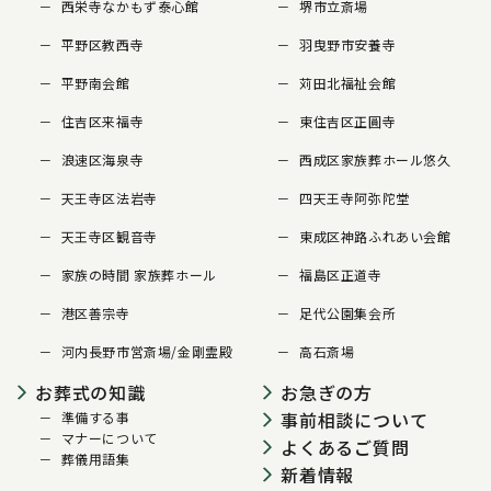
西栄寺なかもず泰心館
堺市立斎場
平野区教西寺
羽曳野市安養寺
平野南会館
苅田北福祉会館
住吉区来福寺
東住吉区正圓寺
浪速区海泉寺
西成区家族葬ホール悠久
天王寺区法岩寺
四天王寺阿弥陀堂
天王寺区観音寺
東成区神路ふれあい会館
家族の時間 家族葬ホール
福島区正道寺
港区善宗寺
足代公園集会所
河内長野市営斎場/金剛霊殿
高石斎場
お葬式の知識
お急ぎの方
事前相談について
準備する事
マナーについて
よくあるご質問
葬儀用語集
新着情報