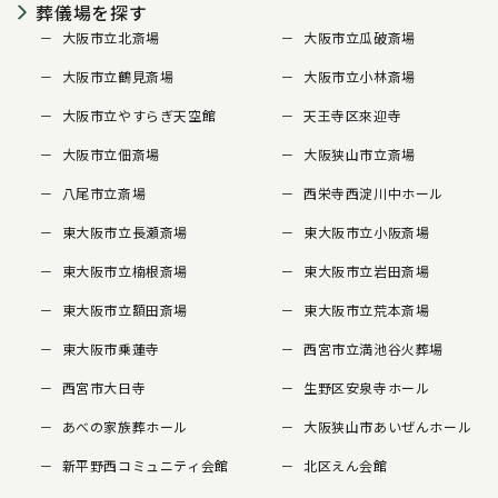
葬儀場を探す
大阪市立北斎場
大阪市立瓜破斎場
大阪市立鶴見斎場
大阪市立小林斎場
大阪市立やすらぎ天空館
天王寺区來迎寺
大阪市立佃斎場
大阪狭山市立斎場
八尾市立斎場
西栄寺西淀川中ホール
東大阪市立長瀬斎場
東大阪市立小阪斎場
東大阪市立楠根斎場
東大阪市立岩田斎場
東大阪市立額田斎場
東大阪市立荒本斎場
東大阪市乗蓮寺
西宮市立満池谷火葬場
西宮市大日寺
生野区安泉寺ホール
あべの家族葬ホール
大阪狭山市あいぜんホール
新平野西コミュニティ会館
北区えん会館