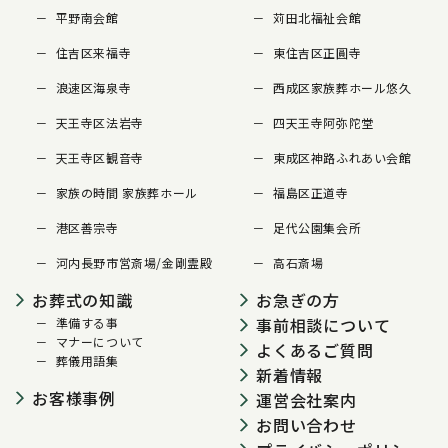
平野南会館
苅田北福祉会館
住吉区来福寺
東住吉区正圓寺
浪速区海泉寺
西成区家族葬ホール悠久
天王寺区法岩寺
四天王寺阿弥陀堂
天王寺区観音寺
東成区神路ふれあい会館
家族の時間 家族葬ホール
福島区正道寺
港区善宗寺
足代公園集会所
河内長野市営斎場/金剛霊殿
高石斎場
お葬式の知識
お急ぎの方
事前相談について
準備する事
マナーについて
よくあるご質問
葬儀用語集
新着情報
お客様事例
運営会社案内
お問い合わせ