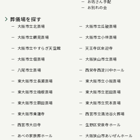
お坊さん手配
お別れの会
葬儀場を探す
大阪市立北斎場
大阪市立瓜破斎場
大阪市立鶴見斎場
大阪市立小林斎場
大阪市立やすらぎ天空館
天王寺区來迎寺
大阪市立佃斎場
大阪狭山市立斎場
八尾市立斎場
西栄寺西淀川中ホール
東大阪市立長瀬斎場
東大阪市立小阪斎場
東大阪市立楠根斎場
東大阪市立岩田斎場
東大阪市立額田斎場
東大阪市立荒本斎場
東大阪市乗蓮寺
西宮市立満池谷火葬場
西宮市大日寺
生野区安泉寺ホール
あべの家族葬ホール
大阪狭山市あいぜんホール