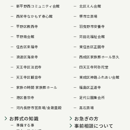
新平野西コミュニティ会館
北区えん会館
西栄寺なかもず泰心館
堺市立斎場
平野区教西寺
羽曳野市安養寺
平野南会館
苅田北福祉会館
住吉区来福寺
東住吉区正圓寺
浪速区海泉寺
西成区家族葬ホール悠久
天王寺区法岩寺
四天王寺阿弥陀堂
天王寺区観音寺
東成区神路ふれあい会館
家族の時間 家族葬ホール
福島区正道寺
港区善宗寺
足代公園集会所
河内長野市営斎場/金剛霊殿
高石斎場
お葬式の知識
お急ぎの方
事前相談について
準備する事