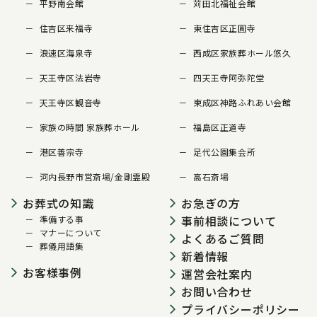
平野南会館
苅田北福祉会館
住吉区来福寺
東住吉区正圓寺
浪速区海泉寺
西成区家族葬ホール悠久
天王寺区法岩寺
四天王寺阿弥陀堂
天王寺区観音寺
東成区神路ふれあい会館
家族の時間 家族葬ホール
福島区正道寺
港区善宗寺
足代公園集会所
河内長野市営斎場/金剛霊殿
高石斎場
お葬式の知識
お急ぎの方
事前相談について
準備する事
マナーについて
よくあるご質問
葬儀用語集
新着情報
お客様事例
運営会社案内
お問い合わせ
プライバシーポリシー