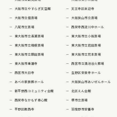
大阪市立やすらぎ天空館
天王寺区來迎寺
大阪市立佃斎場
大阪狭山市立斎場
八尾市立斎場
西栄寺西淀川中ホール
東大阪市立長瀬斎場
東大阪市立小阪斎場
東大阪市立楠根斎場
東大阪市立岩田斎場
東大阪市立額田斎場
東大阪市立荒本斎場
東大阪市乗蓮寺
西宮市立満池谷火葬場
西宮市大日寺
生野区安泉寺ホール
あべの家族葬ホール
大阪狭山市あいぜんホール
新平野西コミュニティ会館
北区えん会館
西栄寺なかもず泰心館
堺市立斎場
平野区教西寺
羽曳野市安養寺