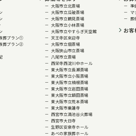
大阪市立北斎場
準
ン
大阪市立瓜破斎場
マ
ン
大阪市立鶴見斎場
葬
ン
大阪市立小林斎場
お客
ン
大阪市立やすらぎ天空館
族葬プラン①
天王寺区來迎寺
族葬プラン②
大阪市立佃斎場
大阪狭山市立斎場
配
八尾市立斎場
西栄寺西淀川中ホール
東大阪市立長瀬斎場
東大阪市立小阪斎場
東大阪市立楠根斎場
東大阪市立岩田斎場
東大阪市立額田斎場
東大阪市立荒本斎場
東大阪市乗蓮寺
西宮市立満池谷火葬場
西宮市大日寺
生野区安泉寺ホール
あべの家族葬ホール