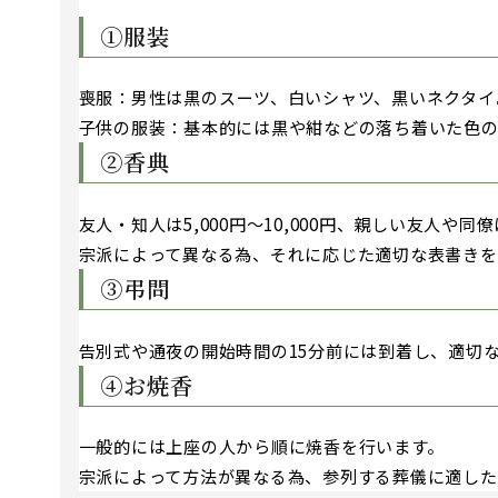
①服装
喪服：男性は黒のスーツ、白いシャツ、黒いネクタイ
子供の服装：基本的には黒や紺などの落ち着いた色の
②香典
友人・知人は5,000円～10,000円、親しい友人や同僚は
宗派によって異なる為、それに応じた適切な表書きを
③弔問
告別式や通夜の開始時間の15分前には到着し、適切
④お焼香
一般的には上座の人から順に焼香を行います。
宗派によって方法が異なる為、参列する葬儀に適した