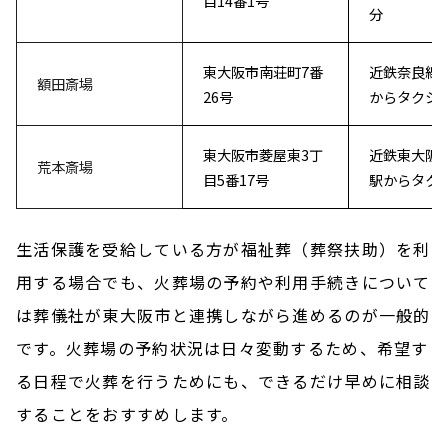
目14番1号
分
東大阪市南荘町7番
近鉄奈良線
額田斎場
26号
からタクシ
東大阪市菱屋東3丁
近鉄東大阪
荒本斎場
目5番17号
駅からタク
生活保護を受給している方が福祉葬（葬祭扶助）を利
用する場合でも、火葬場の予約や利用手続きについて
は葬儀社が東大阪市と連携しながら進めるのが一般的
です。火葬場の予約状況は日々変動するため、希望す
る日程で火葬を行うためにも、できるだけ早めに相談
することをおすすめします。