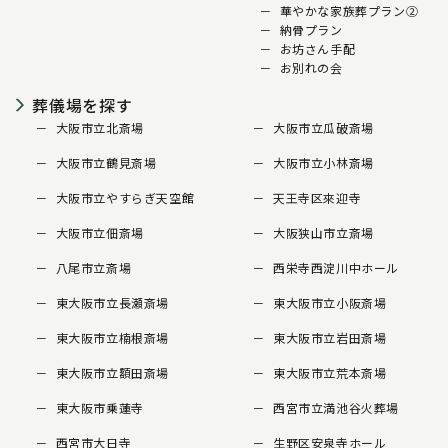
華やかな家族葬プラン②
納骨プラン
お坊さん手配
お別れの会
葬儀場を探す
大阪市立北斎場
大阪市立瓜破斎場
大阪市立鶴見斎場
大阪市立小林斎場
大阪市立やすらぎ天空館
天王寺区來迎寺
大阪市立佃斎場
大阪狭山市立斎場
八尾市立斎場
西栄寺西淀川中ホール
東大阪市立長瀬斎場
東大阪市立小阪斎場
東大阪市立楠根斎場
東大阪市立岩田斎場
東大阪市立額田斎場
東大阪市立荒本斎場
東大阪市乗蓮寺
西宮市立満池谷火葬場
西宮市大日寺
生野区安泉寺ホール