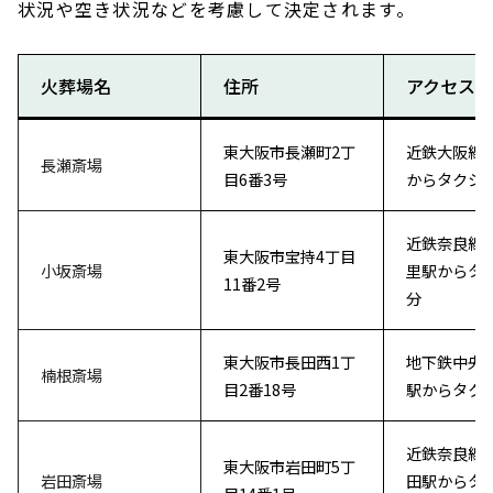
状況や空き状況などを考慮して決定されます。
火葬場名
住所
アクセス
東大阪市長瀬町2丁
近鉄大阪線
長瀬斎場
目6番3号
からタクシ
近鉄奈良線
東大阪市宝持4丁目
小坂斎場
里駅からタ
11番2号
分
東大阪市長田西1丁
地下鉄中央
楠根斎場
目2番18号
駅からタク
近鉄奈良線
東大阪市岩田町5丁
岩田斎場
田駅からタ